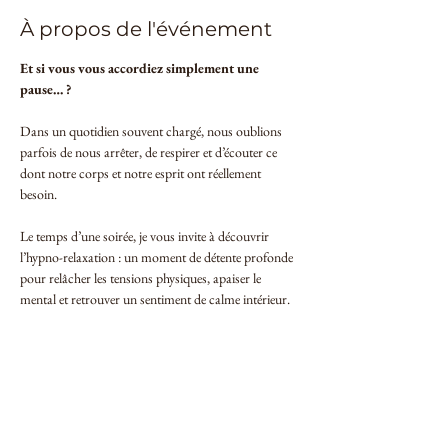
À propos de l'événement
Et si vous vous accordiez simplement une 
pause… ?
Dans un quotidien souvent chargé, nous oublions 
parfois de nous arrêter, de respirer et d’écouter ce 
dont notre corps et notre esprit ont réellement 
besoin.
Le temps d’une soirée, je vous invite à découvrir 
l’hypno-relaxation : un moment de détente profonde 
pour relâcher les tensions physiques, apaiser le 
mental et retrouver un sentiment de calme intérieur.
À travers des exercices de relaxation guidée et un 
voyage intérieur tout en douceur, vous repartirez 
avec des outils simples pour vous recentrer et 
prendre soin de vous au quotidien.
Une soirée apaisante, ressourçante et accessible à 