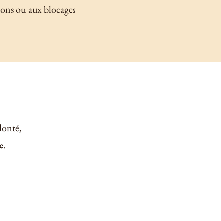
tions ou aux blocages
lonté,
e
.