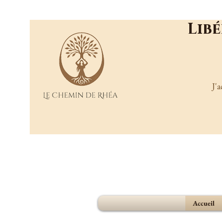
Libé
J'
Accueil