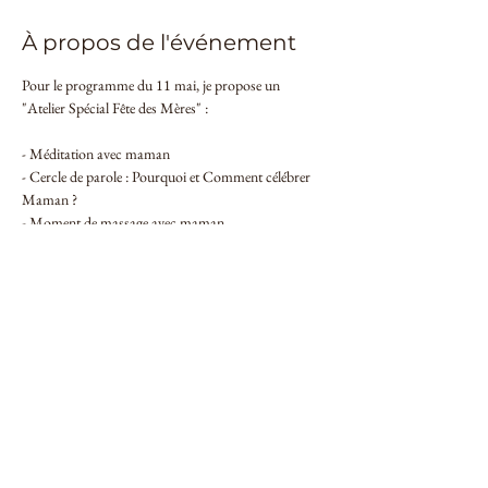
À propos de l'événement
Pour le programme du 11 mai, je propose un 
"Atelier Spécial Fête des Mères" :
- Méditation avec maman

- Cercle de parole : Pourquoi et Comment célébrer 
Maman ?

- Moment de massage avec maman

- Activité artistique : Dessiner en duo
Ces ateliers sont ouverts à tous ! Que vous soyez 
maman, papa, grand-mère, grand-père, frère ou 
sœur, tous les enfants de tout âge sont les bienvenus.
Le prix de l'atelier est de 40€ par duo (10€ par 
personne supplémentaire, avec un maximum de 2 
enfants par parent). N'hésitez pas à me contacter 
pour plus d'informations.
Réservez vos places dès maintenant !
Par téléphone 0491/08.43.77 - par mail : 
aurhea.coaching@gmail.com - en mp